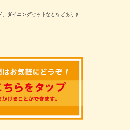
ド
、
ダイニングセット
などなどありま