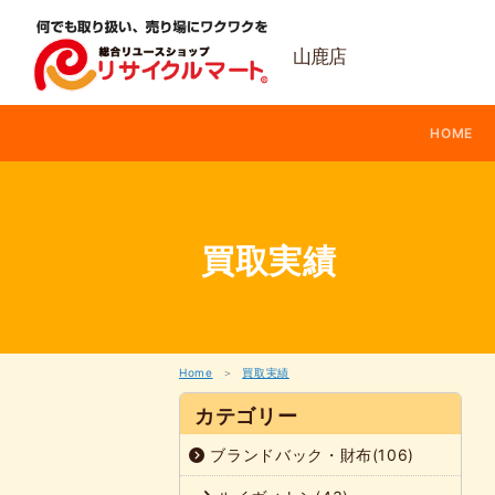
内
容
を
山鹿店
ス
キ
ッ
HOME
プ
買取実績
Home
買取実績
カテゴリー
ブランドバック・財布(106)