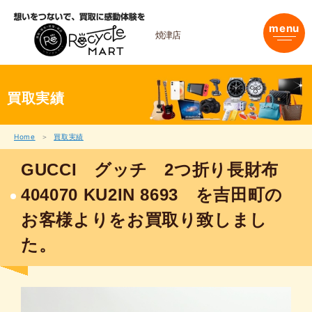
内
容
menu
を
焼津店
ス
キ
ッ
プ
買取実績
Home
買取実績
GUCCI グッチ 2つ折り長財布
404070 KU2IN 8693 を吉田町の
お客様よりをお買取り致しまし
た。