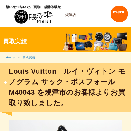
内
容
menu
を
焼津店
ス
キ
ッ
プ
買取実績
Home
買取実績
Louis Vuitton ルイ・ヴィトン モ
ノグラム サック・ボスフォール
M40043 を焼津市のお客様よりお買
取り致しました。