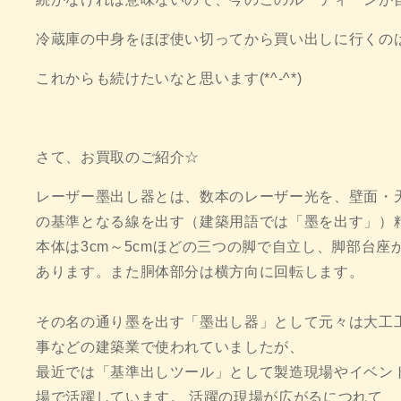
冷蔵庫の中身をほぼ使い切ってから買い出しに行くの
これからも続けたいなと思います(*^-^*)
さて、お買取のご紹介☆
レーザー墨出し器とは、数本のレーザー光を、壁面・
の基準となる線を出す（建築用語では「墨を出す」）
本体は3cm～5cmほどの三つの脚で自立し、脚部台
あります。また胴体部分は横方向に回転します。
その名の通り墨を出す「墨出し器」として元々は大工
事などの建築業で使われていましたが、
最近では「基準出しツール」として製造現場やイベン
場で活躍しています。 活躍の現場が広がるにつれて、