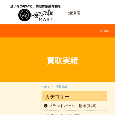
内
容
を
焼津店
ス
キ
ッ
HOME
プ
買取実績
Home
買取実績
カテゴリー
ブランドバック・財布(348)