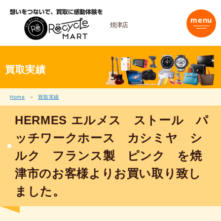
内
容
menu
を
焼津店
ス
キ
ッ
プ
買取実績
Home
買取実績
HERMES エルメス ストール パ
ッチワークホース カシミヤ シ
ルク フランス製 ピンク を焼
津市のお客様よりお買い取り致し
ました。