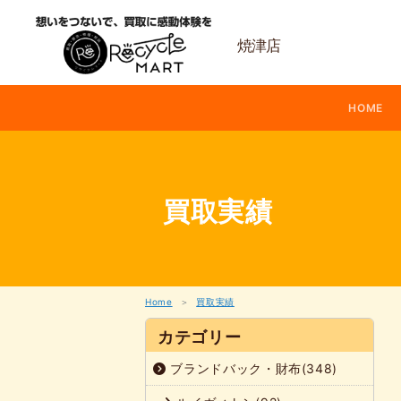
内
容
を
焼津店
ス
キ
ッ
HOME
プ
買取実績
Home
買取実績
カテゴリー
ブランドバック・財布(348)