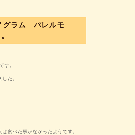
ン モノグラム パレルモ
た。
uです。
ました。
人は食べた事がなかったようです。