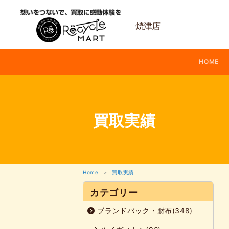
内
容
を
焼津店
ス
キ
ッ
HOME
プ
買取実績
Home
買取実績
カテゴリー
ブランドバック・財布(348)