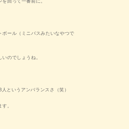
ンを回って一番前に。
トボール（ミニバスみたいなやつで
しいのでしょうね。
13人というアンバランスさ（笑）
ます。