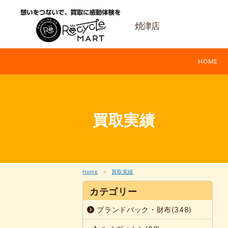
内
容
を
焼津店
ス
キ
ッ
HOME
プ
買取実績
Home
買取実績
カテゴリー
ブランドバック・財布(348)