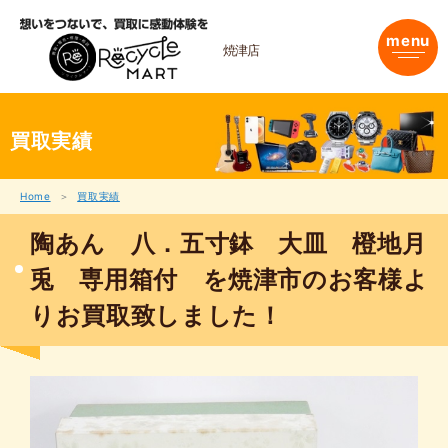
内
容
menu
を
焼津店
ス
キ
ッ
プ
買取実績
Home
買取実績
陶あん 八．五寸鉢 大皿 橙地月
兎 専用箱付 を焼津市のお客様よ
りお買取致しました！