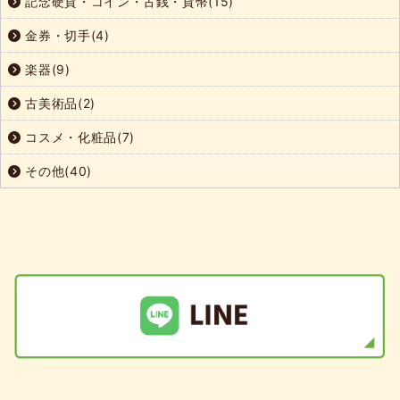
記念硬貨・コイン・古銭・貨幣(15)
金券・切手(4)
楽器(9)
古美術品(2)
コスメ・化粧品(7)
その他(40)