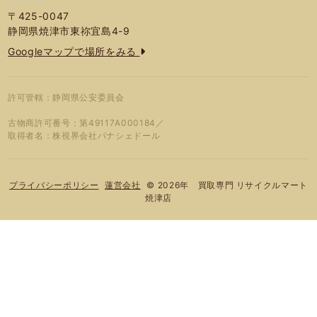
〒425-0047
静岡県焼津市東祢宜島4-9
Googleマップで場所をみる
許可管轄：静岡県公安委員会
古物商許可番号：第49117A000184／
取得者名：株視界会社パナシェドール
© 2026年 買取専門 リサイクルマート
プライバシーポリシー
蓮営会社
焼津店