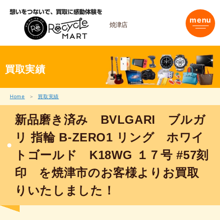
内
容
menu
を
焼津店
ス
キ
ッ
プ
買取実績
Home
買取実績
新品磨き済み BVLGARI ブルガ
リ 指輪 B-ZERO1 リング ホワイ
トゴールド K18WG １７号 #57刻
印 を焼津市のお客様よりお買取
りいたしました！