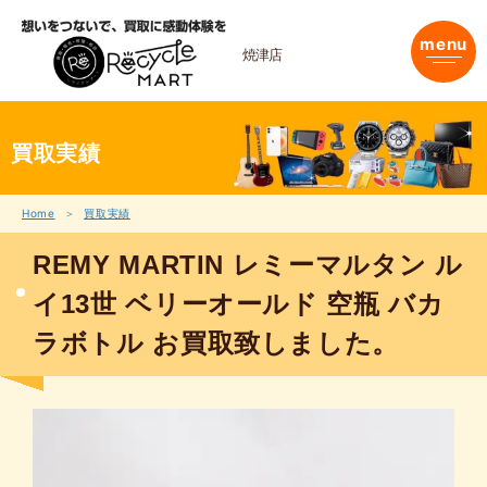
内
容
menu
を
焼津店
ス
キ
ッ
プ
買取実績
Home
買取実績
REMY MARTIN レミーマルタン ル
イ13世 ベリーオールド 空瓶 バカ
ラボトル お買取致しました。