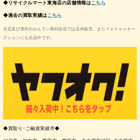
◆リサイクルマート東海店の店舗情報は
こちら
◆過去の買取実績は
こちら
当店及び系列のかんてい局刈谷店では店内販売、
またＹａｈｏｏオー
クションにも出品中です｡
◆買取り･ご融資実績市◆