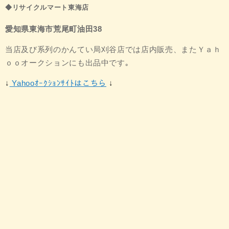
◆リサイクルマート東海店
愛知県東海市荒尾町油田38
当店及び系列のかんてい局刈谷店では店内販売、
またＹａｈ
ｏｏオークションにも出品中です｡
↓
Yahooｵｰｸｼｮﾝｻｲﾄはこちら
↓