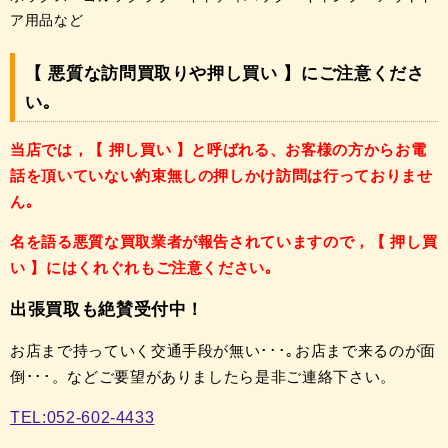
ア用品など
【 悪質な訪問買取りや押し買い 】にご注意くださ
い｡
当店では，【 押し買い 】と呼ばれる、
お客様の方からお電
話を頂いていない約束無し
の押しかけ訪問は
行っておりませ
ん｡
名を語る悪質な買取業者が
報告されていますので，
【 押し買
い 】には
くれぐれもご注意ください｡
出張買取も絶賛受付中！
お店まで持っていく交通手段が無い･･･｡
お店まで来るのが面
倒･･･。
などご要望がありましたら
是非ご連絡下さい。
TEL:052-602-4433