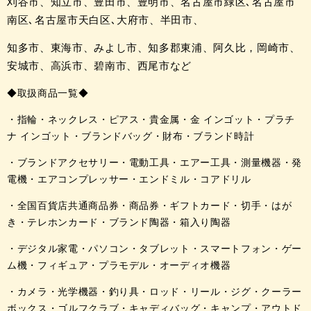
刈谷市、知立市、豊田市、豊明市、名古屋市緑区､
名古屋市
南区､
名古屋市天白区､
大府市、半田市、
知多市、
東海市、みよし市、
知多郡東浦、
阿久比，
岡崎市、
安城市、
高浜市、碧南市、
西尾市など
◆取扱商品一覧◆
・指輪・ネックレス・ピアス・貴金属・金 インゴット・プラチ
ナ インゴット・ブランドバッグ・財布・ブランド時計
・ブランドアクセサリー・電動工具・エアー工具・測量機器・発
電機・エアコンプレッサー・エンドミル・コアドリル
・全国百貨店共通商品券・商品券・ギフトカード・切手・はが
き・テレホンカード・ブランド陶器・箱入り陶器
・デジタル家電・パソコン・タブレット・スマートフォン・ゲー
ム機・フィギュア・プラモデル・オーディオ機器
・カメラ・光学機器・釣り具・ロッド・リール・ジグ・クーラー
ボックス・ゴルフクラブ・キャディバッグ・キャンプ・アウトド