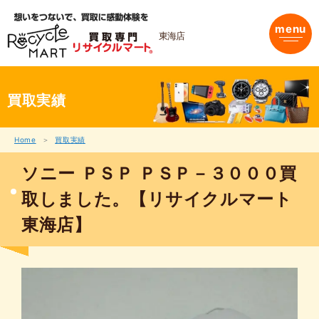
内
容
menu
を
東海店
ス
キ
ッ
プ
買取実績
Home
買取実績
ソニー ＰＳＰ ＰＳＰ－３０００買
取しました。【リサイクルマート
東海店】