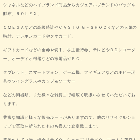
シャネルなどの
ハイブランド商品から
カジュアルブランドのバッグや
財布、ＲＯＬＥＸ、
ＯＭＥＧＡなどの高級時計やＣＡＳＩＯ Ｇ－ＳＨＯＣＫ
などの
人気の
時計、テレホンカードやクオカード、
ギフトカードなどの金券や
切手、株主優待券、テレビや
ＢＤレコーダ
ー、オーディオ機器などの
家電品やＰＣ、
タブレット、スマートフォン、ゲーム機、フィギュア
など
のホビー玩
具やワイングラスやカップ＆ソーサー
などの陶器類、
また様々な雑貨まで幅広く取扱いさせて
いただいてお
ります。
豊富な知識と様々な販売ルートがありますので、
他のリサイクルショ
ップで
買取を断られたものも喜んで
査定致します。
質屋かんてい局、
総合リサイクルショップ リサイクルマート
を運営す