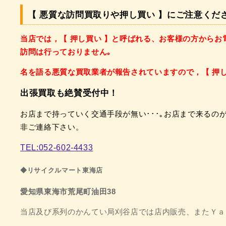
【 悪質な訪問買取りや押し買い 】にご注意くだ
当店では，【 押し買い 】と呼ばれる、
お客様の方からお
訪問は
行っておりません｡
名を語る悪質な買取業者が
報告されていますので，
【 押
出張買取も絶賛受付中！
お店まで持っていく交通手段が無い･･･｡
お店まで来るのが
非ご連絡下さい。
TEL:052-602-4433
◆リサイクルマート東海店
愛知県東海市荒尾町油田38
当店及び系列のかんてい局刈谷店では店内販売、
またＹａ