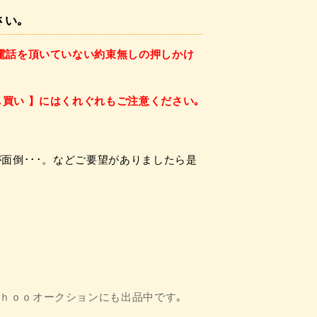
さい｡
電話を頂いていない約束無し
の押しかけ
し買い 】には
くれぐれもご注意ください｡
面倒･･･。
などご要望がありましたら
是
ｈｏｏオークションにも出品中です｡