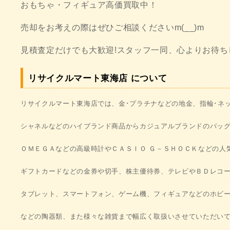
おもちゃ・フィギュア高価買取中！
売却をお考えの際はぜひご相談くださいm(__)m
見積査定だけでも大歓迎!スタッフ一同、心よりお待ち
リサイクルマート東海店 について
リサイクルマート東海店では、金･プラチナなどの地金、
指輪･ネ
シャネルなどの
ハイブランド商品から
カジュアルブランドのバッ
ＯＭＥＧＡなどの高級時計やＣＡＳＩＯ Ｇ－ＳＨＯＣＫ
などの
人
ギフトカードなどの金券や
切手、株主優待券、テレビや
ＢＤレコ
タブレット、スマートフォン、ゲーム機、フィギュア
など
のホビ
などの陶器類、
また様々な雑貨まで幅広く取扱いさせて
いただい