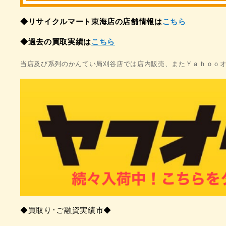
◆リサイクルマート東海店の店舗情報は
こちら
◆過去の買取実績は
こちら
当店及び系列のかんてい局刈谷店では店内販売、
またＹａｈｏｏオ
◆買取り･ご融資実績市◆