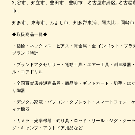
刈谷市、知立市、豊田市、豊明市、名古屋市緑区､
名古屋
市、
知多市、
東海市、みよし市、
知多郡東浦、
阿久比，
岡崎市
◆取扱商品一覧◆
・指輪・ネックレス・ピアス・貴金属・金 インゴット・プラ
ブランド時計
・ブランドアクセサリー・電動工具・エアー工具・測量機器
ル・コアドリル
・全国百貨店共通商品券・商品券・ギフトカード・切手・は
り陶器
・デジタル家電・パソコン・タブレット・スマートフォン・
ィオ機器
・カメラ・光学機器・釣り具・ロッド・リール・ジグ・クー
グ・キャンプ・アウトドア用品など