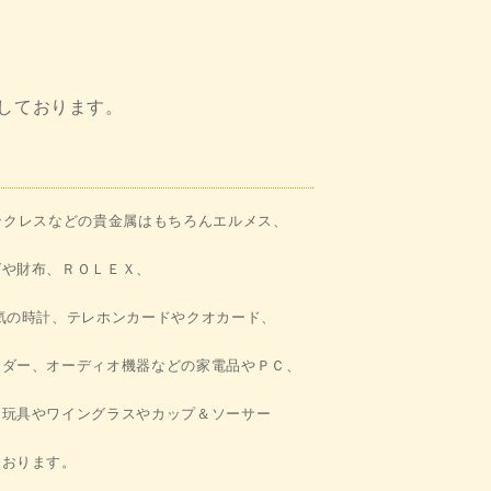
しております。
ックレスなどの貴金属はもちろんエルメス、
グや財布、ＲＯＬＥＸ、
気の時計、テレホンカードやクオカード、
ーダー、オーディオ機器などの
家電品やＰＣ、
ー玩具やワイングラスやカップ＆ソーサー
ております。