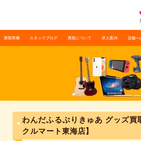
買取実積
スタッフブログ
買取について
求人案内
店舗へ
わんだふるぷりきゅあ グッズ買
クルマート東海店】