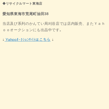
◆リサイクルマート東海店
愛知県東海市荒尾町油田38
当店及び系列のかんてい局刈谷店では店内販売、
またＹａｈ
ｏｏオークションにも出品中です｡
↓
Yahooｵｰｸｼｮﾝｻｲﾄはこちら
↓