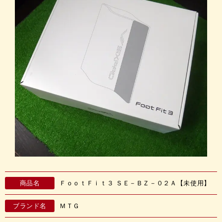
商品名
ＦｏｏｔＦｉｔ３ ＳＥ－ＢＺ－０２Ａ【未使用】
ブランド名
ＭＴＧ