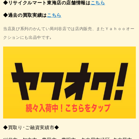
◆リサイクルマート東海店の店舗情報は
こちら
◆過去の買取実績は
こちら
当店及び系列のかんてい局刈谷店では店内販売、
またＹａｈｏｏオー
クションにも出品中です｡
◆買取り･ご融資実績市◆