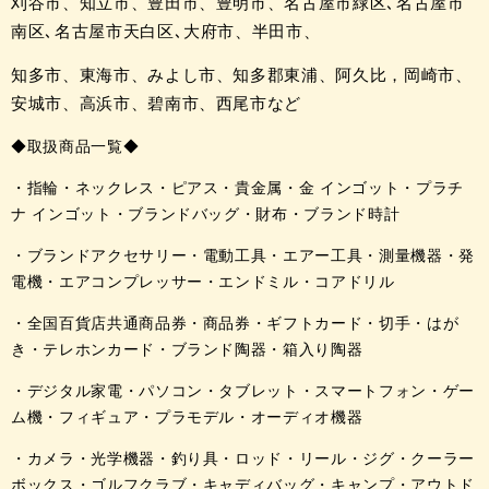
刈谷市、知立市、豊田市、豊明市、名古屋市緑区､
名古屋市
南区､
名古屋市天白区､
大府市、半田市、
知多市、
東海市、みよし市、
知多郡東浦、
阿久比，
岡崎市、
安城市、
高浜市、碧南市、
西尾市など
◆取扱商品一覧◆
・指輪・ネックレス・ピアス・貴金属・金 インゴット・プラチ
ナ インゴット・ブランドバッグ・財布・ブランド時計
・ブランドアクセサリー・電動工具・エアー工具・測量機器・発
電機・エアコンプレッサー・エンドミル・コアドリル
・全国百貨店共通商品券・商品券・ギフトカード・切手・はが
き・テレホンカード・ブランド陶器・箱入り陶器
・デジタル家電・パソコン・タブレット・スマートフォン・ゲー
ム機・フィギュア・プラモデル・オーディオ機器
・カメラ・光学機器・釣り具・ロッド・リール・ジグ・クーラー
ボックス・ゴルフクラブ・キャディバッグ・キャンプ・アウトド