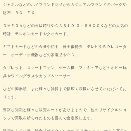
シャネルなどの
ハイブランド商品から
カジュアルブランドのバッグや
財布、ＲＯＬＥＸ、
ＯＭＥＧＡなどの高級時計やＣＡＳＩＯ Ｇ－ＳＨＯＣＫ
などの
人気の
時計、テレホンカードやクオカード、
ギフトカードなどの金券や
切手、株主優待券、テレビや
ＢＤレコーダ
ー、オーディオ機器などの
家電品やＰＣ、
タブレット、スマートフォン、ゲーム機、フィギュア
など
のホビー玩
具やワイングラスやカップ＆ソーサー
などの陶器類、
また様々な雑貨まで幅広く取扱いさせて
いただいてお
ります。
豊富な知識と様々な販売ルートがありますので、
他のリサイクルショ
ップで
買取を断られたものも喜んで
査定致します。
質屋かんてい局、
総合リサイクルショップ リサイクルマート
を運営す