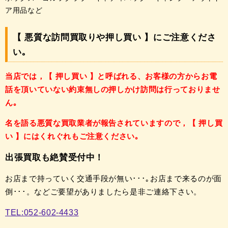
ア用品など
【 悪質な訪問買取りや押し買い 】にご注意くださ
い｡
当店では，【 押し買い 】と呼ばれる、
お客様の方からお電
話を頂いていない約束無し
の押しかけ訪問は
行っておりませ
ん｡
名を語る悪質な買取業者が
報告されていますので，
【 押し買
い 】には
くれぐれもご注意ください｡
出張買取も絶賛受付中！
お店まで持っていく交通手段が無い･･･｡
お店まで来るのが面
倒･･･。
などご要望がありましたら
是非ご連絡下さい。
TEL:052-602-4433