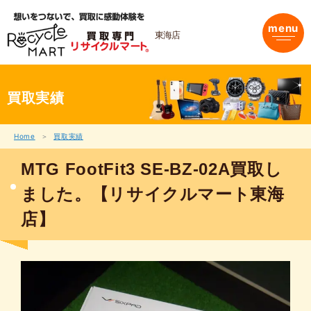
内
容
menu
を
東海店
ス
キ
ッ
プ
買取実績
Home
買取実績
MTG FootFit3 SE-BZ-02A買取し
ました。【リサイクルマート東海
店】