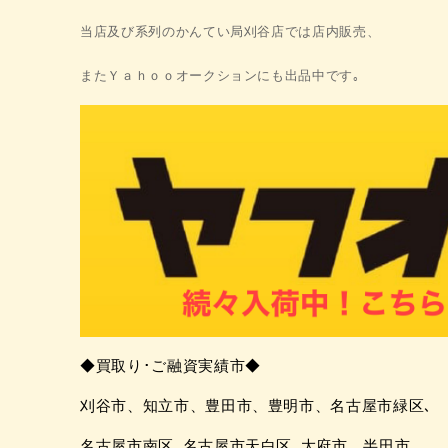
当店及び系列のかんてい局刈谷店では店内販売、
またＹａｈｏｏオークションにも出品中です｡
◆買取り･ご融資実績市◆
刈谷市、知立市、豊田市、豊明市、名古屋市緑区､
名古屋市南区､
名古屋市天白区､
大府市、半田市、