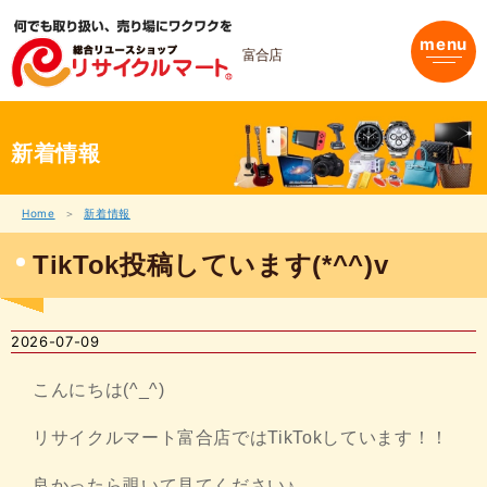
内
容
menu
を
富合店
ス
キ
ッ
プ
新着情報
Home
新着情報
TikTok投稿しています(*^^)v
2026-07-09
こんにちは(^_^)
リサイクルマート富合店ではTikTokしています！！
良かったら覗いて見てください♪