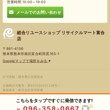
営業時間 10:00～19:00
メールでのお問い合わせ
総合リユースショップ リサイクルマート富合
店
〒861-4156
熊本県熊本市南区富合町田尻165-1
Googleマップで場所をみる
許可管轄：熊本県公安委員会
古物商許可番号：第931020001326号／
取得者名：株式会社英和実業
こちらをタップですぐに発信できます!
096-358-0667
© 2026年 総合リユースショップ リサ
プライバシーポリシー
蓮営会社