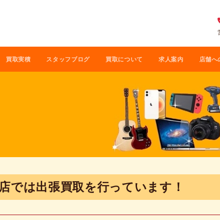
買取実積
スタッフブログ
買取について
求人案内
店舗へ
店では出張買取を行っています！