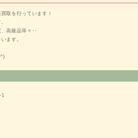
張買取を行っています！
す。
、高級品等々･･
ています。
^)
-1