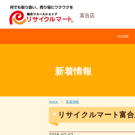
内
容
を
富合店
ス
キ
ッ
HOME
プ
新着情報
Home
新着情報
リサイクルマート富合
2026-07-07