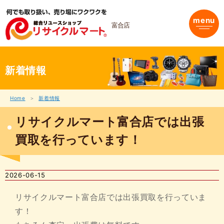
内
容
menu
を
富合店
ス
キ
ッ
プ
新着情報
Home
新着情報
リサイクルマート富合店では出張
買取を行っています！
2026-06-15
リサイクルマート富合店では出張買取を行っていま
す！