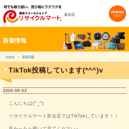
内
容
menu
を
富合店
ス
キ
ッ
プ
新着情報
Home
新着情報
TikTok投稿しています(*^^)v
2026-06-03
こんにちは(^_^)
リサイクルマート富合店ではTikTokしています！！
良かったら覗いて見てください♪