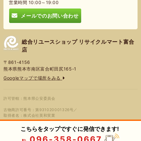
営業時間 10:00～19:00
メールでのお問い合わせ
総合リユースショップ リサイクルマート富合
店
〒861-4156
熊本県熊本市南区富合町田尻165-1
Googleマップで場所をみる
許可管轄：熊本県公安委員会
古物商許可番号：第931020001326号／
取得者名：株式会社英和実業
こちらをタップですぐに発信できます!
096-358-0667
© 2026年 総合リユースショップ リサ
プライバシーポリシー
蓮営会社