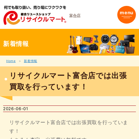
内
容
menu
を
富合店
ス
キ
ッ
プ
新着情報
Home
新着情報
リサイクルマート富合店では出張
買取を行っています！
2026-06-01
リサイクルマート富合店では出張買取を行っていま
す！