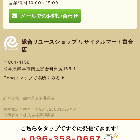
営業時間 10:00～19:00
メールでのお問い合わせ
総合リユースショップ リサイクルマート富合
店
〒861-4156
熊本県熊本市南区富合町田尻165-1
Googleマップで場所をみる
許可管轄：熊本県公安委員会
古物商許可番号：第931020001326号／
取得者名：株式会社英和実業
こちらをタップですぐに発信できます!
096-358-0667
© 2026年 総合リユースショップ リサ
プライバシーポリシー
蓮営会社