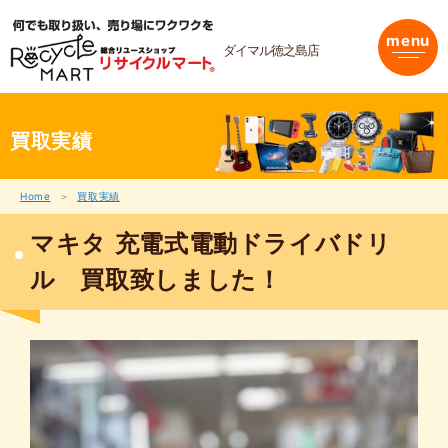
内
容
menu
を
ダイマル徳之島店
ス
キ
ッ
プ
買取実績
Home
買取実績
マキタ 充電式電動ドライバドリ
ル 買取致しました！