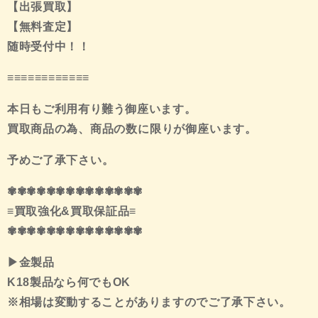
【出張買取】
【無料査定】
随時受付中！！
≡≡≡≡≡≡≡≡≡≡≡≡
本日もご利用有り難う御座います。
買取商品の
為、商品の数に限りが御座います。
予めご了承
下さい。
✾✾✾✾✾✾✾✾✾✾✾✾✾✾
≡
買取強化
&
買取保証品
≡
✾✾✾✾✾✾✾✾✾✾✾✾✾✾
▶
金製品
K18
製品なら何でも
OK
※
相場は変動することがありますのでご了承下さい。