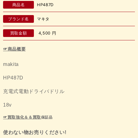
商品名
HP487D
ブランド名
マキタ
買取金額
4,500
円
☞商品概要
makita
HP487D
充電式電動ドライバドリル
18v
保証品
☞買取強化＆＆買取
使わない物お売りください
!