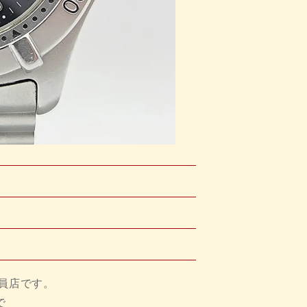
員店です。
で