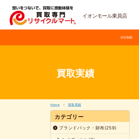
内
容
を
イオンモール東員店
ス
キ
ッ
HOME
プ
買取実績
Home
買取実績
カテゴリー
ブランドバック・財布(259)