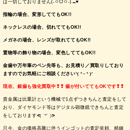
は一切しておりません(˶ㅇᗜㅇ˶) ⑉♥
指輪の場合、変形しててもOK!!
ネックレスの場合、切れててもOK!!
メガネの場合、レンズが取れててもOK!!
置物等の飾り物の場合、変色しててもOK!!
金歯や万年筆のペン先等も、お見積り／買取りしており
ますのでお気軽にご相談ください
ᐠ( ᐢ ᵕ ᐢ )ᐟ
現在、銀歯も強化買取中❢❢ 歯が付いててもOKです❢❢
貴金属は比重計という機械で1点ずつきちんと査定をして
おり、ダイヤモンド等はデジタル顕微鏡できちんと査定
をしております
ᕙ
( ˙꒳​˙ )
ᕗ
只今、金の価格高騰に伴うインゴットの査定依頼、精錬