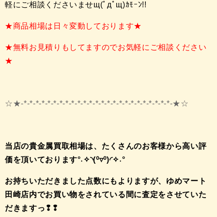
軽にご相談くださいませщ(ﾟдﾟщ)ｶﾓｰﾝ!!
★商品相場は日々変動しております★
★無料お見積りもしてますのでお気軽にご相談ください
★
☆★-*-*-*-*-*-*-*-*-*-*-*-*-*-*-*-*-*-*-*-*-*-*-*-*-*-★☆
当店の貴金属買取相場は、たくさんのお客様から高い評
価を頂いております°˖✧◝(⁰▿⁰)◜✧˖°
お持ちいただきました点数にもよりますが、ゆめマート
田崎店内でお買い物をされている間に査定をさせていた
だきますっ❢❢