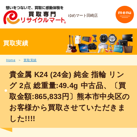
内
容
menu
を
ゆめマート田崎店
ス
キ
ッ
プ
買取実績
Home
買取実績
貴金属 K24 (24金) 純金 指輪 リン
グ 2点 総重量:49.4g 中古品、〔買
取金額:865,833円〕熊本市中央区の
お客様から買取させていただきま
した!!!!