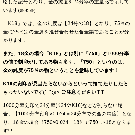
略した記号となり、金の純度を24分率の重量比で示して
います
(◍´ಲ`◍)
「K18」では、金の純度は【24分の18】となり、75％の
金に25％別の金属を混ぜ合わせた合金製であることが分
かります。
また、18金の場合「K18」とは別に「750」と1000分率
の値で刻印がしてある物も多く、「750」というのは、
金の純度が75％の物ということを意味しています!!
K18の刻印が見当たらないからといって捨てたりしたら
もったいないです
ご注意ください❢❢
(ﾟﾛﾟ;)!?
1000分率刻印で24分率(K24やK18)などが判らない場
合、【1000分率刻印×0.024＝24分率での金の純度】とな
り、18金の場合《750×0.024＝18》で750≒K18となりま
す!!!!