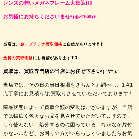
レンズの無いメガネフレーム大歓迎!!!!
お気軽にお持ちくださいませ
٩
(
◍
˃
ᗜ
˂
◍
)
۶
当店は、
金・プラチナ買取価格
に自信があります❢❢
金貨の買取価格
にも自信があります❢❢
買取は、買取専門店の当店にお任せ下さい
\(
°
∀
°
)/
当店では、その日の当日相場をきちんとお調べし、1点1
点丁寧にお見積り/お買取りさせていただいております!!
商品状態によって買取金額の変動はございますが、当店
では幅広く色々なお品を見させていただいてますので、
もう使わない…処分するのに困っている…なかなか片付
かない…など、お困りの方がいらっしゃいましたらお気