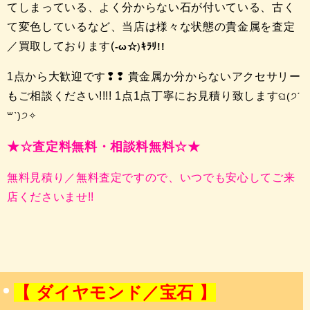
てしまっている、よく分からない石が付いている、古く
て変色しているなど、当店は様々な状態の貴金属を査定
／買取しております(
-ω☆
)
ｷﾗﾘ!!
1点から大歓迎です❢❢ 貴金属か分からないアクセサリー
もご相談ください!!!! 1点1点丁寧にお見積り致します
ଘ(੭ˊ
꒳​ˋ)੭✧
★☆査定料無料・相談料無料☆★
無料見積り／無料査定ですので、いつでも安心してご来
店くださいませ!!
【 ダイヤモンド／宝石 】