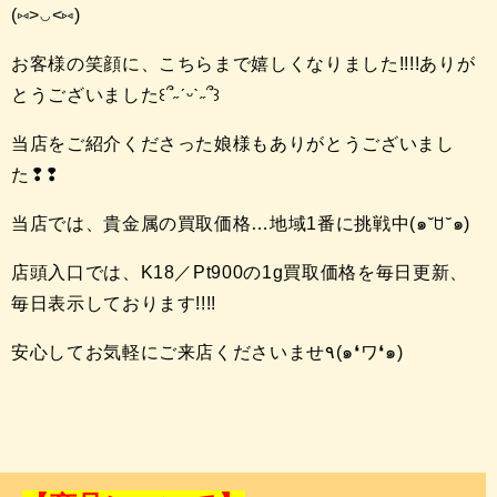
(⑅˃◡˂⑅)
お客様の笑顔に、こちらまで嬉しくなりました!!!!ありが
とうございました꒰՞˶ˊᵕˋ˶՞꒱
当店をご紹介くださった娘様もありがとうございまし
た❢❢
当店では、貴金属の買取価格…地域1番に挑戦中(๑˘ꇴ˘๑)
店頭入口では、K18／Pt900の1g買取価格を毎日更新、
毎日表示しております!!!!
安心してお気軽にご来店くださいませ٩(๑❛ワ❛๑)