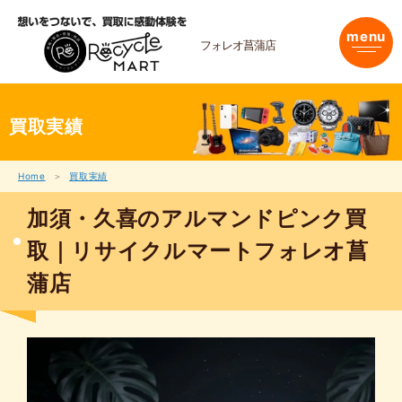
内
容
menu
を
フォレオ菖蒲店
ス
キ
ッ
プ
買取実績
Home
買取実績
加須・久喜のアルマンドピンク買
取｜リサイクルマートフォレオ菖
蒲店