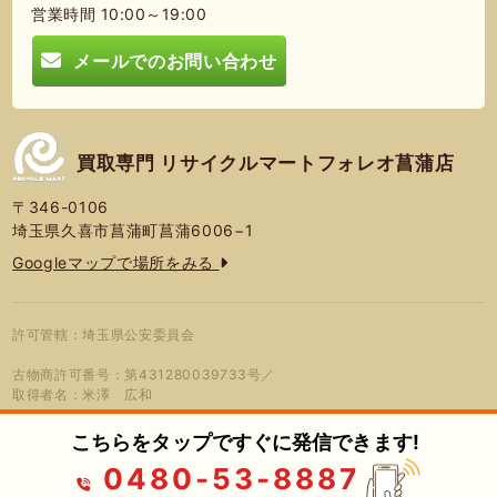
営業時間 10:00～19:00
メールでのお問い合わせ
買取専門 リサイクルマートフォレオ菖蒲店
〒346-0106
埼玉県久喜市菖蒲町菖蒲6006−1
Googleマップで場所をみる
許可管轄：埼玉県公安委員会
古物商許可番号：第431280039733号／
取得者名：米澤 広和
こちらをタップですぐに発信できます!
0480-53-8887
© 2026年 買取専門 リサイクルマート
プライバシーポリシー
蓮営会社
フォレオ菖蒲店