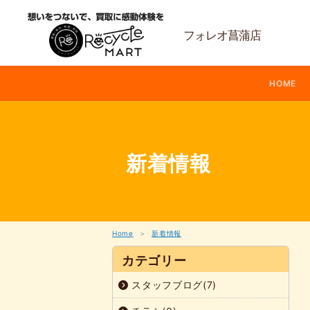
内
容
を
フォレオ菖蒲店
ス
キ
ッ
HOME
プ
新着情報
Home
新着情報
カテゴリー
スタッフブログ(7)