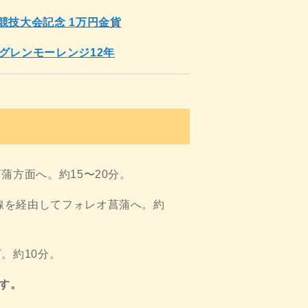
ク競技大会記念 1万円金貨
/グレンモーレンジ12年
菖蒲方面へ。約15〜20分。
線を経由してフォレオ菖蒲へ。約
。約10分。
す。