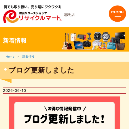
内
容
menu
を
志免店
ス
キ
ッ
プ
新着情報
Home
新着情報
ブログ更新しました
2026-06-10