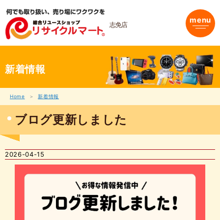
内
容
menu
を
志免店
ス
キ
ッ
プ
新着情報
Home
新着情報
ブログ更新しました
2026-04-15