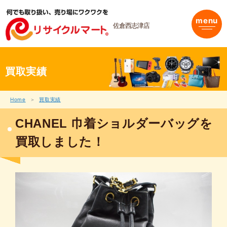
内
容
menu
を
佐倉西志津店
ス
キ
ッ
プ
買取実績
Home
買取実績
CHANEL 巾着ショルダーバッグを
買取しました！