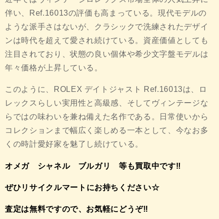
伴い、Ref.16013の評価も高まっている。現代モデルの
ような派手さはないが、クラシックで洗練されたデザイ
ンは時代を超えて愛され続けている。資産価値としても
注目されており、状態の良い個体や希少文字盤モデルは
年々価格が上昇している。
このように、ROLEX デイトジャスト Ref.16013は、ロ
レックスらしい実用性と高級感、そしてヴィンテージな
らではの味わいを兼ね備えた名作である。日常使いから
コレクションまで幅広く楽しめる一本として、今なお多
くの時計愛好家を魅了し続けている。
オメガ シャネル ブルガリ 等も買取中です‼
ぜひ
リサイクル
マート
にお持
ち
く
ださい
☆
査定は無料ですので、お気軽にどうぞ‼