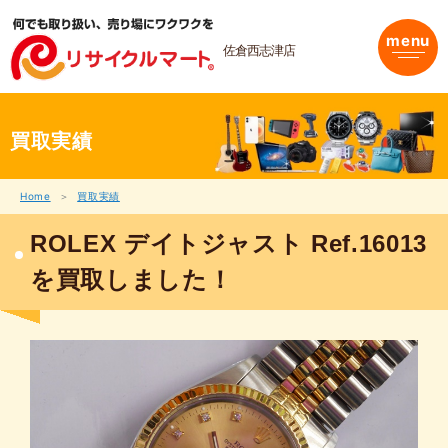
内
容
menu
を
佐倉西志津店
ス
キ
ッ
プ
買取実績
Home
買取実績
ROLEX デイトジャスト Ref.16013
を買取しました！