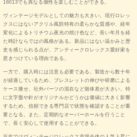
16013でも異なる個性を楽しむことができる。
ヴィンテージモデルとしての魅力も大きい。現行ロレッ
クスにはないアクリル風防特有の柔らかな質感や、経年
変化によるトリチウム夜光の焼け色など、長い年月を経
た時計ならではの風格がある。新品にはない温かみと歴
史を感じられる点が、アンティークロレックス愛好家を
惹きつけている理由である。
一方で、購入時には注意も必要である。製造から数十年
が経過しているため、ブレスレットの伸びや研磨による
ケース痩せ、社外パーツの混在など個体差が大きい。特
に文字盤や針がオリジナルかどうかは価値に大きく影響
するため、信頼できる専門店で状態を確認することが重
要となる。また、定期的なオーバーホールを行うこと
で、長く安心して使用することができる。
近年ではヴィンテージロレックス市場全体の人気上昇に