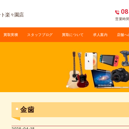
08
ート楽々園店
営業時間 
買取実積
スタッフブログ
買取について
求人案内
店舗へ
金歯
2025-04-15