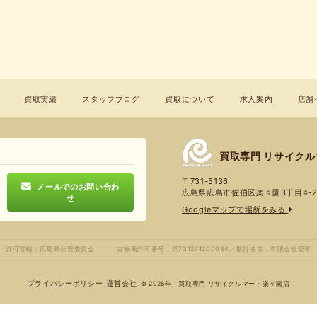
買取実績
スタッフブログ
買取について
求人案内
店舗
買取専門 リサイク
〒731-5136
メールでのお問い合わ
広島県広島市佐伯区楽々園3丁目4-2
せ
Googleマップで場所をみる
許可管轄：広島県公安委員会
古物商許可番号：第731271200034／
取得者名：有限会社愛誓
プライバシーポリシー
蓮営会社
© 2026年 買取専門 リサイクルマート楽々園店