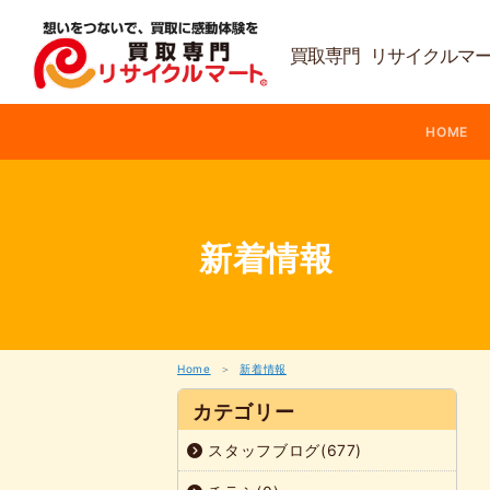
内
容
を
買取専門 リサイクルマ
ス
キ
ッ
HOME
プ
新着情報
Home
新着情報
カテゴリー
スタッフブログ(677)