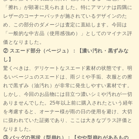
「擦れ」が顕著に見られました。特にアマソナは四隅に
レザーのコーナーパッチが施されているデザインのた
め、この部分のダメージは査定に直結します。今回は
「一般的な中古品（使用感強め）」としてのマイナス評
価となりました。
② スエード部分（ベージュ）：【濃い汚れ・黒ずみな
し】
驚くべきは、デリケートなスエード素材の状態です。明
るいベージュのスエードは、雨ジミや手垢、衣服との擦
れで黒ずみ（油汚れ）が非常に発生しやすい素材です。
しかし、今回のお品物には目立つ濃いシミや汚れが一切
ありませんでした。25年以上前に購入されたという経年
を考慮すると、オーナー様が雨の日の使用を避け、大切
に扱われていた証拠であり、ここは大きなプラス評価と
なりました。
③ バッグの形状（型崩れ）：【やや型崩れがあるもの