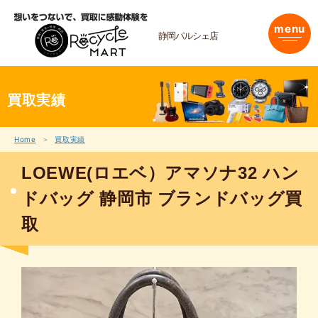
内
容
menu
を
静岡パルシェ店
ス
キ
ッ
プ
買取実績
Home
買取実績
LOEWE(ロエベ）アマソナ32 ハン
ドバッグ 静岡市 ブランドバッグ買
取