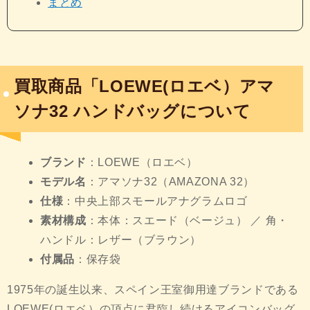
まとめ
買取商品「LOEWE(ロエベ）アマ
ソナ32 ハンドバッグについて
ブランド
：LOEWE（ロエベ）
モデル名
：アマソナ32（AMAZONA 32）
仕様
：中央上部スモールアナグラムロゴ
素材構成
：本体：スエード（ベージュ） ／ 角・
ハンドル：レザー（ブラウン）
付属品
：保存袋
1975年の誕生以来、スペイン王室御用達ブランドである
LOEWE(ロエベ）の頂
点に君臨し続けるアイコンバッグ