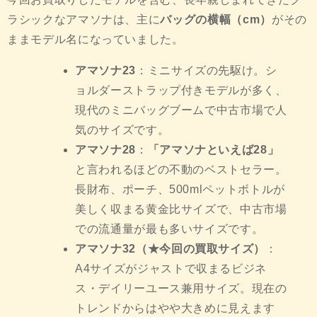
ラシックなアマソナは、主に
バッグの横幅（cm）
がその
ままモデル名になっていました。
アマソナ23
：ミニサイズの先駆け。シ
ョルダーストラップ付きモデルが多く、
現代のミニバッグブームで中古市場で人
気のサイズです。
アマソナ28
：
「アマソナといえば28」
と言われるほどの不動のベストセラー。
長財布、ポーチ、500mlペットボトルが
美しく収まる黄金比サイズで、中古市場
での流通量が最も多いサイズです。
アマソナ32（★今回の買取サイズ）
：
A4サイズがジャストで収まるビジネ
ス・デイリーユース兼用サイズ。現在の
トレンドからはやや大きめに見えます