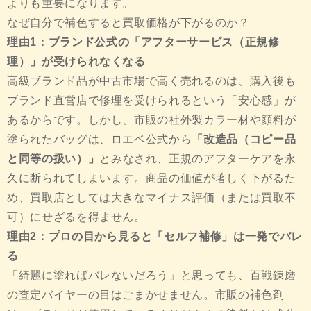
よりも重要になります。
なぜ自分で補色すると買取価格が下がるのか？
理由1：ブランド公式の「アフターサービス（正規修
理）」が受けられなくなる
高級ブランド品が中古市場で高く売れるのは、購入後も
ブランド直営店で修理を受けられるという「安心感」が
あるからです。しかし、市販の社外製カラー材や顔料が
塗られたバッグは、ロエベ公式から
「改造品（コピー品
と同等の扱い）」
とみなされ、正規のアフターケアを永
久に断られてしまいます。商品の価値が著しく下がるた
め、買取店としては大きなマイナス評価（または買取不
可）にせざるを得ません。
理由2：プロの目から見ると「セルフ補修」は一発でバレ
る
「綺麗に塗ればバレないだろう」と思っても、百戦錬磨
の査定バイヤーの目はごまかせません。市販の補色剤