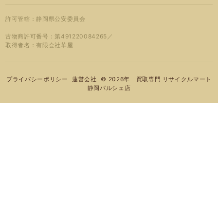
許可管轄：静岡県公安委員会
古物商許可番号：第491220084265／
取得者名：有限会社華屋
© 2026年 買取専門 リサイクルマート
プライバシーポリシー
蓮営会社
静岡パルシェ店