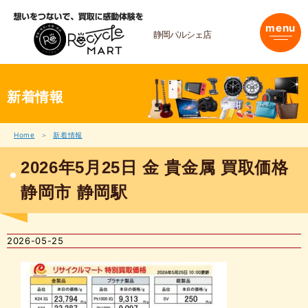
内
容
menu
を
静岡パルシェ店
ス
キ
ッ
プ
新着情報
Home
新着情報
2026年5月25日 金 貴金属 買取価格
静岡市 静岡駅
2026-05-25