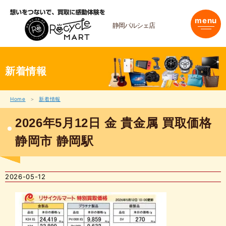
内
容
menu
を
静岡パルシェ店
ス
キ
ッ
プ
新着情報
Home
新着情報
2026年5月12日 金 貴金属 買取価格
静岡市 静岡駅
2026-05-12