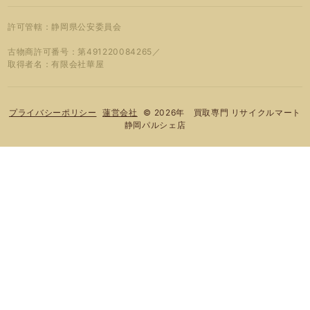
許可管轄：静岡県公安委員会
古物商許可番号：第491220084265／
取得者名：有限会社華屋
© 2026年 買取専門 リサイクルマート
プライバシーポリシー
蓮営会社
静岡パルシェ店