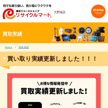
内
容
menu
を
大野城店
ス
キ
ッ
プ
買取実績
Home
買取実績
買い取り実績更新しました！！！