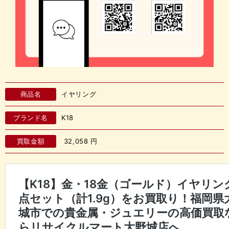
商品名
イヤリング
ブランド名
K18
買取金額
32,058
円