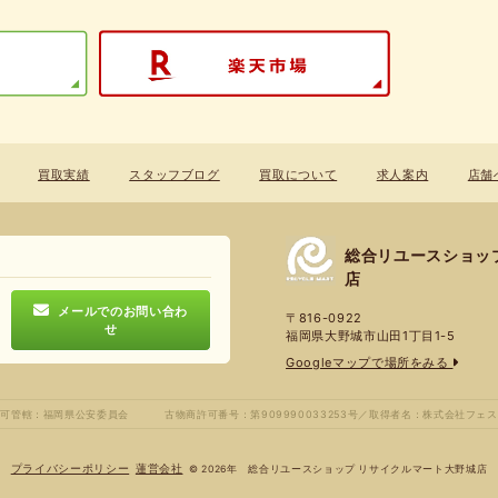
買取実績
スタッフブログ
買取について
求人案内
店舗
総合リユースショッ
店
メールでのお問い合わ
〒816-0922
せ
福岡県大野城市山田1丁目1-5
Googleマップで場所をみる
許可管轄：福岡県公安委員会
古物商許可番号：第909990033253号／
取得者名：株式会社フェス
プライバシーポリシー
蓮営会社
© 2026年 総合リユースショップ リサイクルマート大野城店