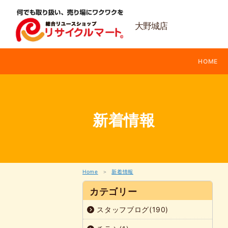
内
容
を
大野城店
ス
キ
ッ
HOME
プ
新着情報
Home
新着情報
カテゴリー
スタッフブログ(190)