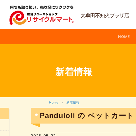
内
容
を
大牟田不知火プラザ店
ス
キ
ッ
HOME
プ
新着情報
Home
新着情報
Panduloli の ペットカート
2026-05-22