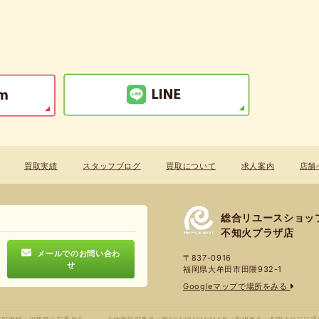
買取実績
スタッフブログ
買取について
求人案内
店舗
総合リユースショッ
不知火プラザ店
メールでのお問い合わ
〒837-0916
せ
福岡県大牟田市田隈932-1
Googleマップで場所をみる