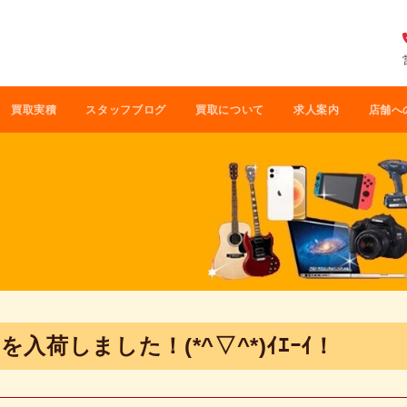
買取実積
スタッフブログ
買取について
求人案内
店舗へ
 を入荷しました！(*^▽^*)ｲｴｰｲ！