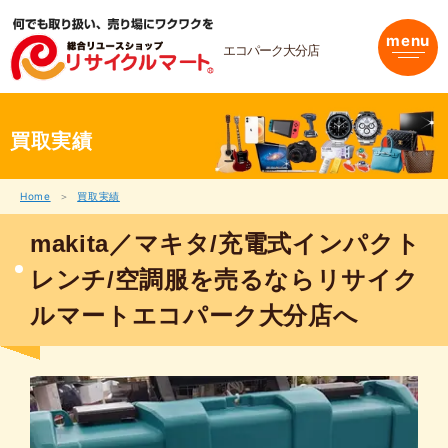
内
容
menu
を
エコパーク大分店
ス
キ
ッ
プ
買取実績
Home
買取実績
makita／マキタ/充電式インパクト
レンチ/空調服を売るならリサイク
ルマートエコパーク大分店へ