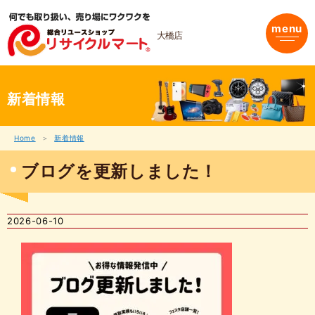
内
容
menu
を
大橋店
ス
キ
ッ
プ
新着情報
Home
新着情報
ブログを更新しました！
2026-06-10