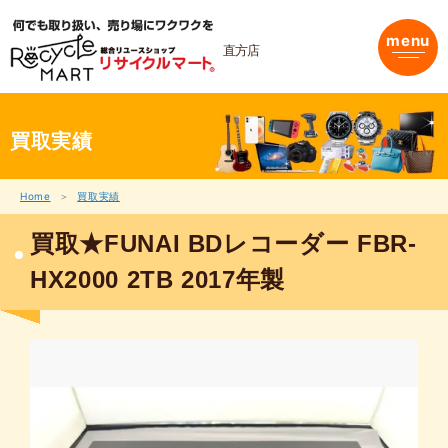
内
容
menu
を
直方店
ス
キ
ッ
プ
買取実績
Home
買取実績
買取★FUNAI BDレコーダー FBR-
HX2000 2TB 2017年製