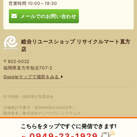
営業時間 10:00～19:30
メールでのお問い合わせ
総合リユースショップ リサイクルマート直方
店
〒822-0022
福岡県直方市知古707-2
Googleマップで場所をみる
許可管轄：福岡県公安委員会
古物商許可番号：第909990034502号／
取得者名：株式会社ナンバーワンシステムズ
こちらをタップですぐに発信できます!
0949-23-1929
© 2026年 総合リユースショップ リサ
プライバシーポリシー
蓮営会社