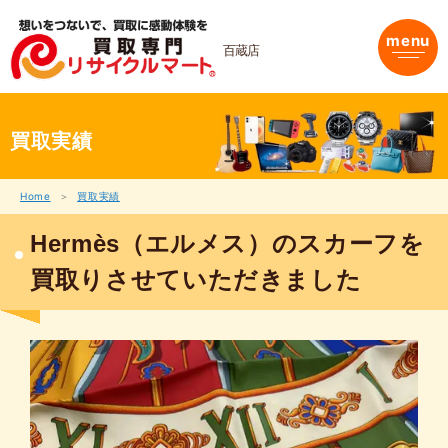
内
容
menu
を
百蔵店
ス
キ
ッ
プ
買取実績
Home
買取実績
Hermès（エルメス）のスカーフを
買取りさせていただきました