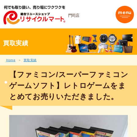
内
容
menu
を
門司店
ス
キ
ッ
プ
買取実績
Home
買取実績
【ファミコン/スーパーファミコン
ゲームソフト】レトロゲームをま
とめてお売りいただきました。