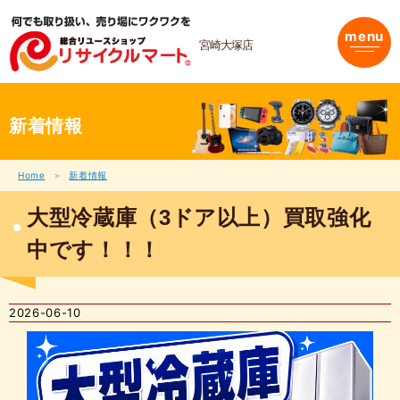
内
容
menu
を
宮崎大塚店
ス
キ
ッ
プ
新着情報
Home
新着情報
大型冷蔵庫（3ドア以上）買取強化
中です！！！
2026-06-10