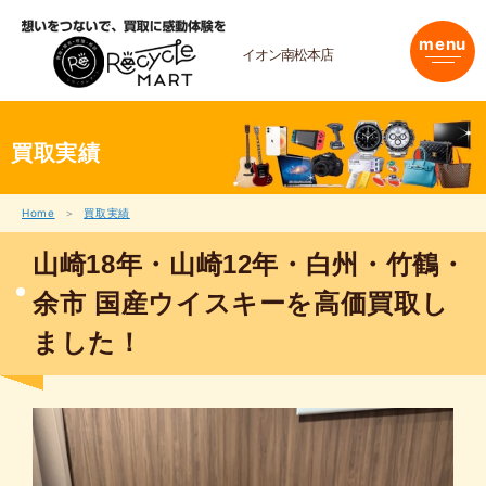
内
容
menu
を
イオン南松本店
ス
キ
ッ
プ
買取実績
Home
買取実績
山崎18年・山崎12年・白州・竹鶴・
余市 国産ウイスキーを高価買取し
ました！