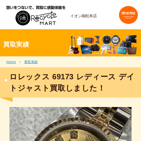
内
容
menu
を
イオン南松本店
ス
キ
ッ
プ
買取実績
Home
買取実績
ロレックス 69173 レディース デイ
トジャスト買取しました！