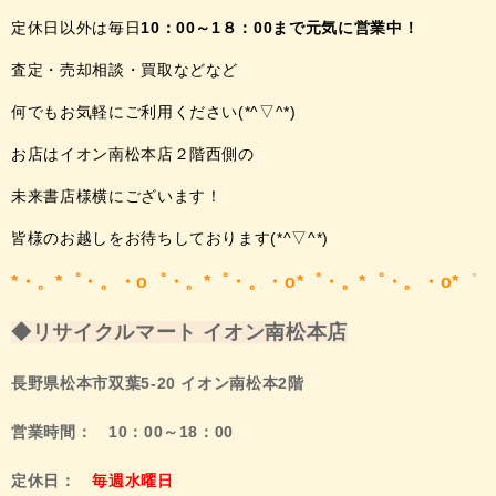
定休日以外は毎日
10：00～1８：00まで
元気に営業中！
査定・売却相談・買取などなど
何でもお気軽にご利用ください(*^▽^*)
お店はイオン南松本店２階西側の
未来書店様横にございます！
皆様のお越しをお待ちしております(*^▽^*)
*・。*゜・。・o゜・。*゜・。・o*゜・。*゜・。・o*
゜
◆リサイクルマート イオン南松本店
長野県松本市双葉5-20 イオン南松本2階
営業時間： 10：00～18：00
定休日：
毎週水曜日