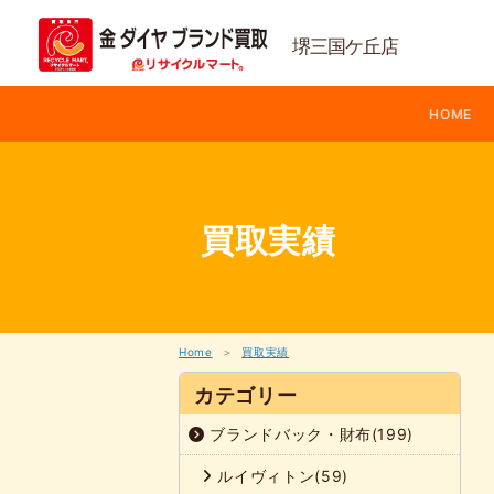
内
容
堺三国ケ丘店
を
ス
キ
ッ
HOME
プ
買取実績
Home
買取実績
カテゴリー
ブランドバック・財布(199)
ルイヴィトン(59)