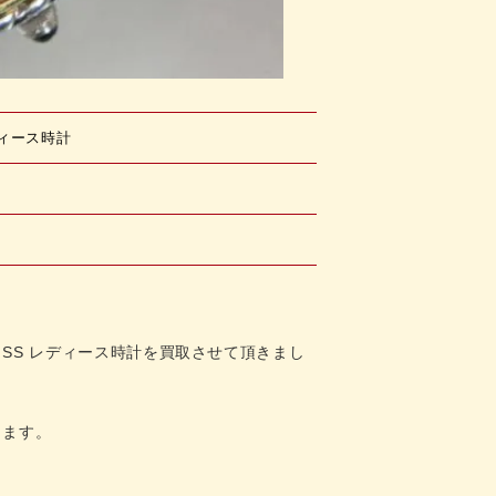
レディース時計
ゼル SS レディース時計を
買取させて頂きまし
ります
。