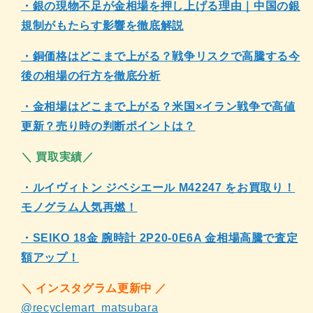
・銀の現物不足が金相場を押し上げる理由｜中国の銀
規制がもたらす影響を徹底解説
・銅価格はどこまで上がる？戦争リスクで高騰する今
後の相場の行方を徹底分析
・金相場はどこまで上がる？米国×イラン戦争で高値
更新？売り時の判断ポイントは？
＼ 買取実績／
・ルイヴィトン ジベシエール M42247 をお買取り！
モノグラム人気再燃！
・SEIKO 18金 腕時計 2P20-0E6A 金相場高騰で査定
額アップ！
＼ インスタグラム更新中 ／
@recyclemart_matsubara