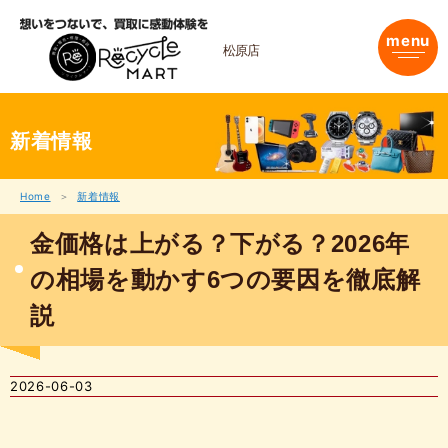
内
容
menu
を
松原店
ス
キ
ッ
プ
新着情報
Home
新着情報
金価格は上がる？下がる？2026年
の相場を動かす6つの要因を徹底解
説
2026-06-03