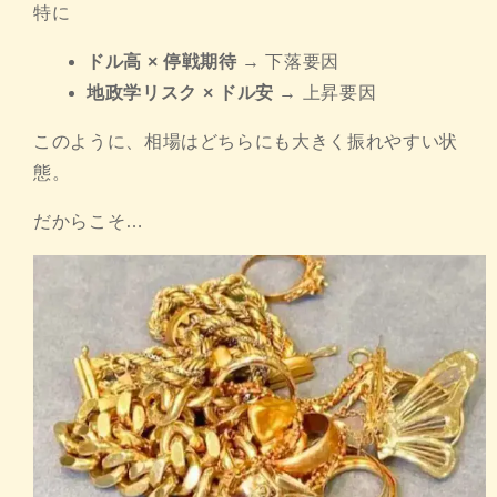
特に
ドル高 × 停戦期待
→ 下落要因
地政学リスク × ドル安
→ 上昇要因
このように、相場はどちらにも大きく振れやすい状
態。
だからこそ…