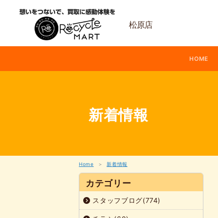
内
容
を
松原店
ス
キ
ッ
HOME
プ
新着情報
Home
新着情報
カテゴリー
スタッフブログ(774)