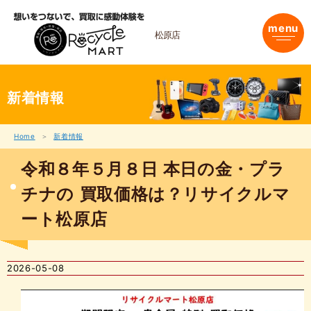
内
容
menu
を
松原店
ス
キ
ッ
プ
新着情報
Home
新着情報
令和８年５月８日 本日の金・プラ
チナの 買取価格は？リサイクルマ
ート松原店
2026-05-08