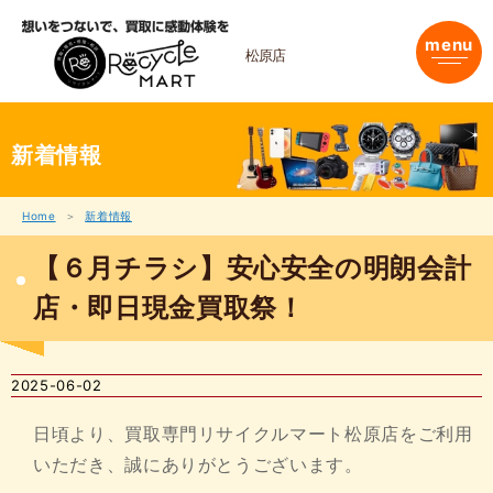
内
容
menu
を
松原店
ス
キ
ッ
プ
新着情報
Home
新着情報
【６月チラシ】安心安全の明朗会計
店・即日現金買取祭！
2025-06-02
日頃より、買取専門リサイクルマート松原店をご利用
いただき、誠にありがとうございます。