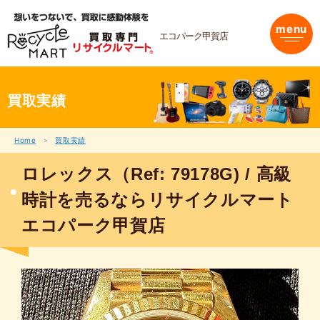
内
容
menu
を
エコパーク甲賀店
ス
キ
ッ
プ
買取実績
Home
買取実績
ロレックス（Ref: 79178G) / 高級
時計を売るならリサイクルマート
エコパーク甲賀店